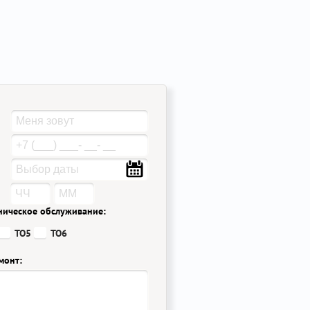
ническое обслуживание:
ТО5
ТО6
монт: