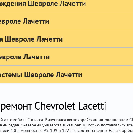
аждения Шевроле Лачетти
евроле Лачетти
а Шевроле Лачетти
евроле Лачетти
истемы Шевроле Лачетти
емонт Chevrolet Lacetti
й автомобиль С-класса. Выпускался южнокорейским автоконцерном GM
рный седан, 5-дверный универсал и хэтчбек. В Россию поставлялись в
 или 1.8 л мощностью 95, 109 и 122 л. с. соответственно. На выбор б