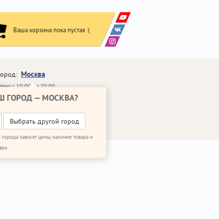
Ваша корзина пока пустая :(
Москва
город:
вно с 10:00 до 20:00
Ш ГОРОД —
МОСКВА
?
648-64-30
95)
648-64-20
95)
ВОНИТЬ МНЕ
Выбрать другой город
 города зависят цены, наличие товара и
вки