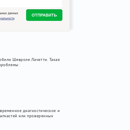
льных данных
иальности
обили Шевроле Лачетти. Такая
проблемы:
овременное диагностическое и
запчастей или проверенных