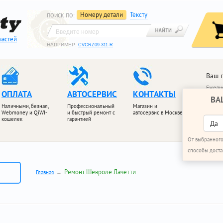
Номеру детали
Тексту
ПОИСК ПО
:
частей
НАПРИМЕР:
CVCRZ09-311-R
Ваш 
Ежедне
ОПЛАТА
АВТОСЕРВИС
КОНТАКТЫ
ВА
+7 (4
Наличными, безнал,
Профессиональный
Магазин и
+7 (4
Webmoney и QiWI-
и быстрый ремонт с
автосервис в Москве
кошелек
гарантией
ПЕРЕЗ
Да
От выбранного
способы доста
Ремонт Шевроле Лачетти
Главная