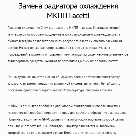
Замена радиатора охлаждения
МКПП Lacetti
Радиатор охлаждения Chevrolet Lacetti с МКПП – деталь, благодаря которой
температура мотора авто поддерживается на подходящем уровне. Двигатель
охлаждается, что позволяет повысить ресурс его работы и снизить расходы на
ремонт. Но, как только радиатор выходит из строя из-за механических
повреждений, засорения и появления течи антифриза, сразу несколько элементов
транспортного средства начинают перегреваться, а риск их поломки растет.
При визуальном осмотре можно обнаружить следы протекания охлаждающей
жидкости, во время поездки из выхлопной системы появляется белый дым, а
показания приборов говорят о высокой температуре силового агрегата.
Любой из признаков проблем с радиатором охлаждения Шевроле Лачетти с
механической коробкой передач – повод для срочного обращения в автосервис.
Например, в компанию GM-City, опыта и квалификации мастеров которой хватит
для надежного устранения неполадки. Радиатор заменяется аналогичным,
который всегда есть на нашем складе. Вместе с этим элементом в систему