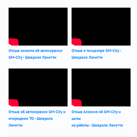
Отзыв клиента об автосервисе
Отзыв о техцентре GM-City -
GM-City - Шевроле Лачетти
Шевроле Лачетти
Отзыв об автосервисе GM-City и
Отзыв Алексея об GM-City и
очередном ТО - Шевроле
цены
Лачетти
на работы - Шевроле Лачетти