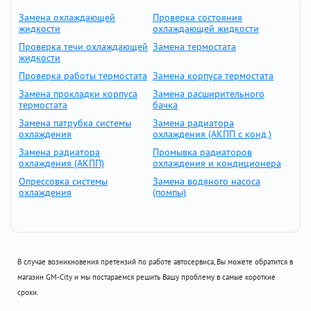
Замена охлаждающей
Проверка состояния
жидкости
охлаждающей жидкости
Проверка течи охлаждающей
Замена термостата
жидкости
Проверка работы термостата
Замена корпуса термостата
Замена прокладки корпуса
Замена расширительного
термостата
бачка
Замена патрубка системы
Замена радиатора
охлаждения
охлаждения (АКПП с конд.)
Замена радиатора
Промывка радиаторов
охлаждения (АКПП)
охлаждения и кондиционера
Опрессовка системы
Замена водяного насоса
охлаждения
(помпы)
В случае возникновения претензий по работе автосервиса, Вы можете обратится в
магазин GM-City и мы постараемся решить Вашу проблему в самые короткие
сроки.