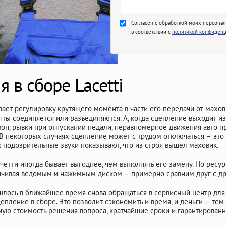
Согласен с обработкой моих персона
в соответствии с
политикой конфиденц
 в сборе Lacetti
вает регулировку крутящего момента в части его передачи от махов
ы соединяется или разъединяются. А, когда сцепление выходит из 
он, рывки при отпускании педали, неравномерное движения авто п
 некоторых случаях сцепление может с трудом отключаться – это г
к подозрительные звуки показывают, что из строя вышел маховик.
етти иногда бывает выгоднее, чем выполнять его замену. Но ресур
нчивая ведомым и нажимным диском – примерно сравним друг с др
ишлось в ближайшее время снова обращаться в сервисный центр дл
епление в сборе. Это позволит сэкономить и время, и деньги – тем 
ную стоимость решения вопроса, кратчайшие сроки и гарантированн