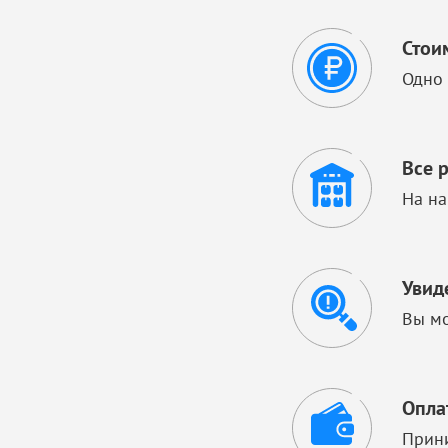
Стои
Одно 
Все 
На на
Увид
Вы мо
Опла
Прини