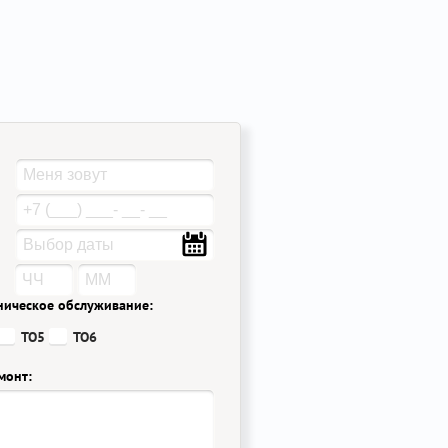
ническое обслуживание:
ТО5
ТО6
монт: