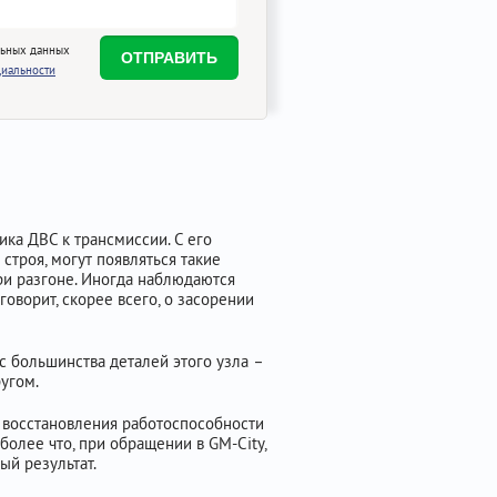
льных данных
иальности
ика ДВС к трансмиссии. С его
строя, могут появляться такие
ри разгоне. Иногда наблюдаются
оворит, скорее всего, о засорении
с большинства деталей этого узла –
угом.
я восстановления работоспособности
более что, при обращении в GM-City,
ый результат.