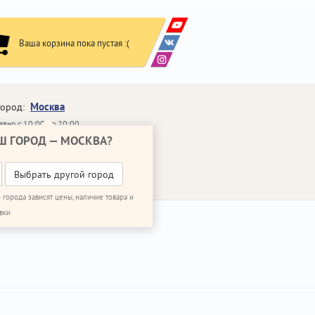
Ваша корзина пока пустая :(
Москва
город:
вно с 10:00 до 20:00
Ш ГОРОД —
МОСКВА
?
648-64-30
95)
648-64-20
95)
ВОНИТЬ МНЕ
Выбрать другой город
 города зависят цены, наличие товара и
вки