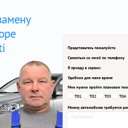
замену
боре
ti
Представьтесь пожалуйста
Связаться со мной по телефону
Я приеду в сервис:
Удобное для меня время
Мне нужно пройти плановое тех
ТО1
ТО2
ТО3
ТО4
Моему автомобилю требуется ре