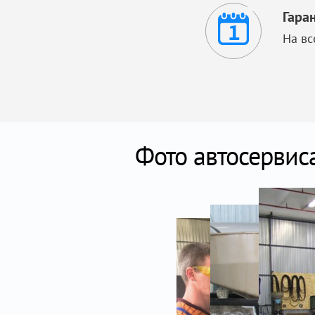
Гара
На вс
Фото автосервис