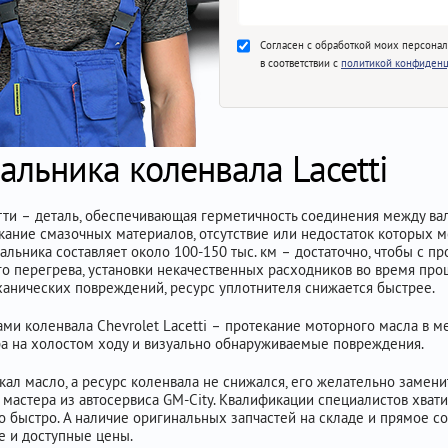
Согласен с обработкой моих персона
в соответствии с
политикой конфиденц
альника коленвала Lacetti
ти – деталь, обеспечивающая герметичность соединения между вал
екание смазочных материалов, отсутствие или недостаток которых 
сальника составляет около 100-150 тыс. км – достаточно, чтобы с 
ого перегрева, установки некачественных расходников во время про
ханических повреждений, ресурс уплотнителя снижается быстрее.
ми коленвала Chevrolet Lacetti – протекание моторного масла в 
ра на холостом ходу и визуально обнаруживаемые повреждения.
кал масло, а ресурс коленвала не снижался, его желательно замен
 мастера из автосервиса GM-City. Квалификации специалистов хват
то быстро. А наличие оригинальных запчастей на складе и прямое с
е и доступные цены.