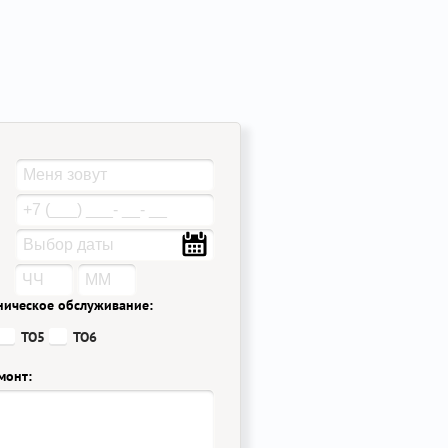
ническое обслуживание:
ТО5
ТО6
монт: