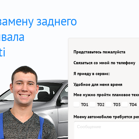
замену заднего
нвала
ti
Представьтесь пожалуйста
Связаться со мной по телефону
Я приеду в сервис:
Удобное для меня время
Мне нужно пройти плановое тех
ТО1
ТО2
ТО3
ТО4
Моему автомобилю требуется ре