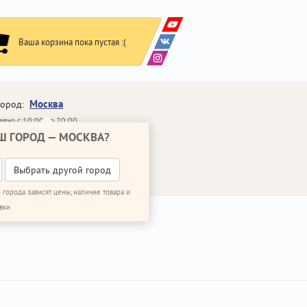
Ваша корзина пока пустая :(
Москва
город:
вно с 10:00 до 20:00
Ш ГОРОД —
МОСКВА
?
648-64-30
95)
648-64-20
95)
ВОНИТЬ МНЕ
Выбрать другой город
 города зависят цены, наличие товара и
вки