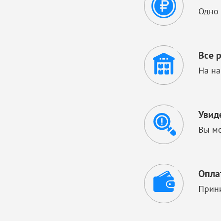
Одно 
Все 
На на
Увид
Вы мо
Опла
Прини