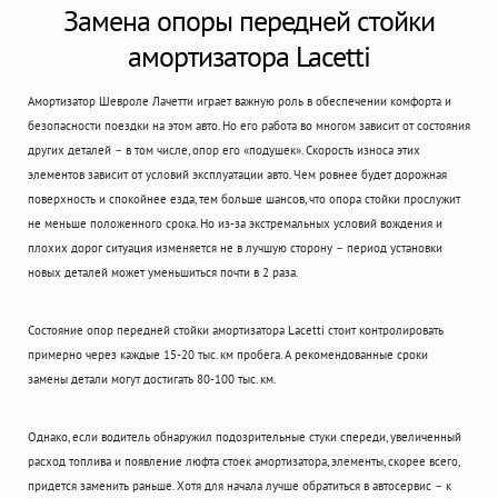
Замена опоры передней стойки
амортизатора Lacetti
Амортизатор Шевроле Лачетти играет важную роль в обеспечении комфорта и
безопасности поездки на этом авто. Но его работа во многом зависит от состояния
других деталей – в том числе, опор его «подушек». Скорость износа этих
элементов зависит от условий эксплуатации авто. Чем ровнее будет дорожная
поверхность и спокойнее езда, тем больше шансов, что опора стойки прослужит
не меньше положенного срока. Но из-за экстремальных условий вождения и
плохих дорог ситуация изменяется не в лучшую сторону – период установки
новых деталей может уменьшиться почти в 2 раза.
Состояние опор передней стойки амортизатора Lacetti стоит контролировать
примерно через каждые 15-20 тыс. км пробега. А рекомендованные сроки
замены детали могут достигать 80-100 тыс. км.
Однако, если водитель обнаружил подозрительные стуки спереди, увеличенный
расход топлива и появление люфта стоек амортизатора, элементы, скорее всего,
придется заменить раньше. Хотя для начала лучше обратиться в автосервис – к