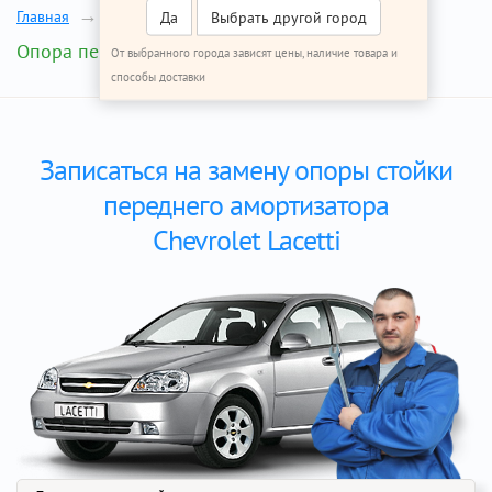
Главная
Ремонт Шевроле Лачетти
Да
Выбрать другой город
Опора переднего амортизатора
От выбранного города зависят цены, наличие товара и
способы доставки
Записаться на замену опоры стойки
переднего амортизатора
Chevrolet Lacetti