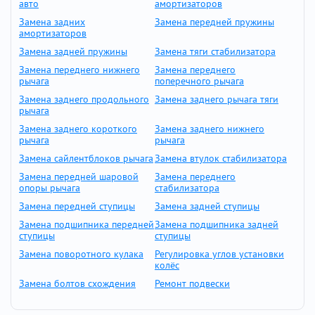
авто
амортизаторов
Замена задних
Замена передней пружины
амортизаторов
Замена задней пружины
Замена тяги стабилизатора
Замена переднего нижнего
Замена переднего
рычага
поперечного рычага
Замена заднего продольного
Замена заднего рычага тяги
рычага
Замена заднего короткого
Замена заднего нижнего
рычага
рычага
Замена сайлентблоков рычага
Замена втулок стабилизатора
Замена передней шаровой
Замена переднего
опоры рычага
стабилизатора
Замена передней ступицы
Замена задней ступицы
Замена подшипника передней
Замена подшипника задней
ступицы
ступицы
Замена поворотного кулака
Регулировка углов установки
колёс
Замена болтов схождения
Ремонт подвески