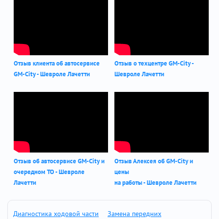
Отзыв клиента об автосервисе
Отзыв о техцентре GM-City -
GM-City - Шевроле Лачетти
Шевроле Лачетти
Отзыв об автосервисе GM-City и
Отзыв Алексея об GM-City и
очередном ТО - Шевроле
цены
Лачетти
на работы - Шевроле Лачетти
Диагностика ходовой части
Замена передних