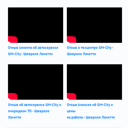
Отзыв клиента об автосервисе
Отзыв о техцентре GM-City -
GM-City - Шевроле Лачетти
Шевроле Лачетти
Отзыв об автосервисе GM-City и
Отзыв Алексея об GM-City и
очередном ТО - Шевроле
цены
Лачетти
на работы - Шевроле Лачетти