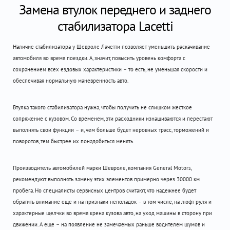
Замена втулок переднего и заднего
стабилизатора Lacetti
Наличие стабилизатора у Шевроле Лачетти позволяет уменьшить раскачивание
автомобиля во время поездки. А, значит, повысить уровень комфорта с
сохранением всех ездовых характеристики – то есть, не уменьшая скорости и
обеспечивая нормальную маневренность авто.
Втулка такого стабилизатора нужна, чтобы получить не слишком жесткое
сопряжение с кузовом. Со временем, эти расходники изнашиваются и перестают
выполнять свои функции – и, чем больше будет неровных трасс, торможений и
поворотов, тем быстрее их понадобиться менять.
Производитель автомобилей марки Шевроле, компания General Motors,
рекомендуют выполнять замену этих элементов примерно через 30000 км
пробега. Но специалисты сервисных центров считают, что надежнее будет
обратить внимание еще и на признаки неполадок – в том числе, на люфт руля и
характерные щелчки во время крена кузова авто, на уход машины в сторону при
движении. А еще – на появление не замечаемых раньше водителем шумов и