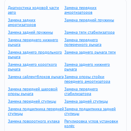
Диагностика ходовой части
Замена передних
авто
амортизаторов
Замена задних
Замена передней пружины
амортизаторов
Замена задней пружины
Замена тяги стабилизатора
Замена переднего нижнего
Замена переднего
рычага
поперечного рычага
Замена заднего продольного
Замена заднего рычага тяги
рычага
Замена заднего короткого
Замена заднего нижнего
рычага
рычага
Замена сайлентблоков рычага
Замена опоры стойки
переднего амортизатора
Замена передней шаровой
Замена переднего
опоры рычага
стабилизатора
Замена передней ступицы
Замена задней ступицы
Замена подшипника передней
Замена подшипника задней
ступицы
ступицы
Замена поворотного кулака
Регулировка углов установки
колёс