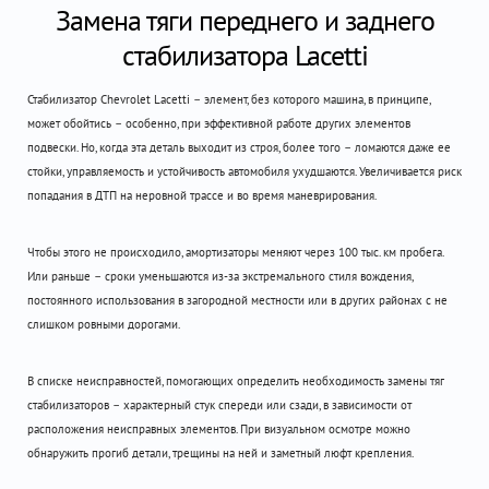
Замена тяги переднего и заднего
стабилизатора Lacetti
Стабилизатор Chevrolet Lacetti – элемент, без которого машина, в принципе,
может обойтись – особенно, при эффективной работе других элементов
подвески. Но, когда эта деталь выходит из строя, более того – ломаются даже ее
стойки, управляемость и устойчивость автомобиля ухудшаются. Увеличивается риск
попадания в ДТП на неровной трассе и во время маневрирования.
Чтобы этого не происходило, амортизаторы меняют через 100 тыс. км пробега.
Или раньше – сроки уменьшаются из-за экстремального стиля вождения,
постоянного использования в загородной местности или в других районах с не
слишком ровными дорогами.
В списке неисправностей, помогающих определить необходимость замены тяг
стабилизаторов – характерный стук спереди или сзади, в зависимости от
расположения неисправных элементов. При визуальном осмотре можно
обнаружить прогиб детали, трещины на ней и заметный люфт крепления.