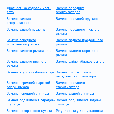
Диагностика ходовой части
Замена передних
авто
амортизаторов
Замена задних
Замена передней пружины
амортизаторов
Замена задней пружины
Замена переднего нижнего
рычага
Замена переднего
Замена заднего продольного
поперечного рычага
рычага
Замена заднего рычага тяги
Замена заднего короткого
рычага
Замена заднего нижнего
Замена сайлентблоков рычага
рычага
Замена втулок стабилизатора
Замена опоры стойки
переднего амортизатора
Замена передней шаровой
Замена переднего
опоры рычага
стабилизатора
Замена передней ступицы
Замена задней ступицы
Замена подшипника передней
Замена подшипника задней
ступицы
ступицы
Замена поворотного кулака
Регулировка углов установки