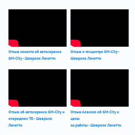
Отзыв клиента об автосервисе
Отзыв о техцентре GM-City -
GM-City - Шевроле Лачетти
Шевроле Лачетти
Отзыв об автосервисе GM-City и
Отзыв Алексея об GM-City и
очередном ТО - Шевроле
цены
Лачетти
на работы - Шевроле Лачетти