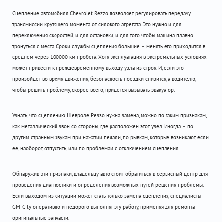
Сцепление автомобиля Chevrolet Rezzo позволяет регулировать передачу
трансмиссии крутящего момента от силового агрегата. Это нужно и для
переключения скоростей, и для остановки, и для того чтобы машина плавно
тронуться с места. Сроки службы сцепления большие – менять его приходится в
среднем через 100000 км пробега. Хотя эксплуатация в экстремальных условиях
может привести к преждевременному выходу узла из строя. И, если это
произойдет во время движения, безопасность поездки снизится, а водителю,
чтобы решить проблему, скорее всего, придется вызывать эвакуатор.
Узнать, что сцеплению Шевроле Реззо нужна замена, можно по таким признакам,
как металлический звон со стороны, где расположен этот узел. Иногда – по
другим странным звукам при нажатии педали, по рывкам, которые возникают, если
ее, наоборот, отпустить, или по проблемам с отключением сцепления.
Обнаружив эти признаки, владельцу авто стоит обратиться в сервисный центр для
проведения диагностики и определения возможных путей решения проблемы.
Если выходом из ситуации может стать только замена сцепления, специалисты
GM-City оперативно и недорого выполнят эту работу, применяя для ремонта
оригинальные запчасти.