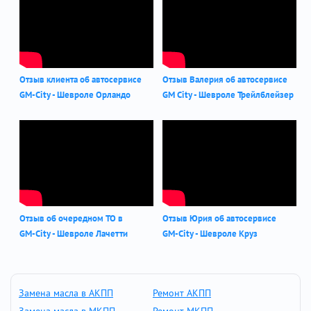
Отзыв клиента об автосервисе
Отзыв Валерия об автосервисе
GM-City - Шевроле Орландо
GM City - Шевроле Трейлблейзер
Отзыв об очередном ТО в
Отзыв Юрия об автосервисе
GM-City - Шевроле Лачетти
GM-City - Шевроле Круз
Замена масла в АКПП
Ремонт АКПП