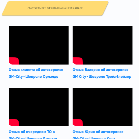
СМОТРЕТЬ ВСЕ ОТЗЫВЫ НА НАШЕМ КАНАЛЕ
Отзыв клиента об автосервисе
Отзыв Валерия об автосервисе
GM-City - Шевроле Орландо
GM City - Шевроле Трейлблейзер
Отзыв об очередном ТО в
Отзыв Юрия об автосервисе
GM-City - Шевроле Лачетти
GM-City - Шевроле Круз