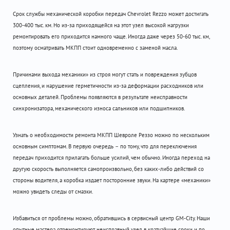
Срок службы механической коробки передач Chevrolet Rezzo может достигать
300-400 тыс. км. Но из-за приходящейся на этот узел высокой нагрузки
ремонтировать его приходится намного чаще. Иногда даже через 50-60 тыс. км,
поэтому осматривать МКПП стоит одновременно с заменой масла.
Причинами выхода механики» из строя могут стать и повреждения зубцов
сцепления, и нарушение герметичности из-за деформации расходников или
основных деталей. Проблемы появляются в результате неисправности
синхронизатора, механического износа сальников или подшипников.
Узнать о необходимости ремонта МКПП Шевроле Реззо можно по нескольким
основным симптомам. В первую очередь – по тому, что для переключения
передач приходится прилагать больше усилий, чем обычно. Иногда переход на
другую скорость выполняется самопроизвольно, без каких-либо действий со
стороны водителя, а коробка издает посторонние звуки. На картере «механики»
можно увидеть следы от смазки.
Избавиться от проблемы можно, обратившись в сервисный центр GM-City. Наши
опытные мастера отремонтируют неисправный узел в кратчайшие сроки и по