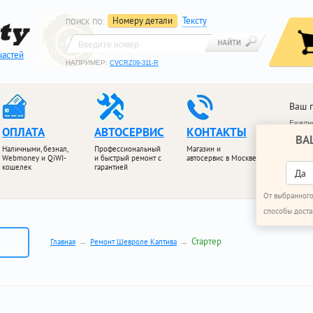
Номеру детали
Тексту
ПОИСК ПО
:
частей
НАПРИМЕР:
CVCRZ09-311-R
Ваш 
Ежедне
ОПЛАТА
АВТОСЕРВИС
КОНТАКТЫ
ВА
+7 (4
Наличными, безнал,
Профессиональный
Магазин и
+7 (4
Webmoney и QiWI-
и быстрый ремонт с
автосервис в Москве
кошелек
гарантией
ПЕРЕЗ
Да
От выбранного
способы доста
Стартер
Главная
Ремонт Шевроле Каптива