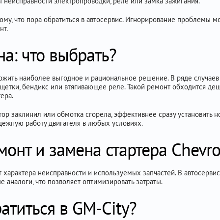
ы неисправности электропроводки, реле или замка зажигания.
ому, что пора обратиться в автосервис. Игнорирование проблемы м
нт.
а: что выбрать?
ожить наиболее выгодное и рациональное решение. В ряде случаев 
щетки, бендикс или втягивающее реле. Такой ремонт обходится деше
ера.
ор заклинил или обмотка сгорела, эффективнее сразу установить но
дежную работу двигателя в любых условиях.
монт и замена стартера Chevro
т характера неисправности и используемых запчастей. В автосерви
 аналоги, что позволяет оптимизировать затраты.
атиться в GM-City?