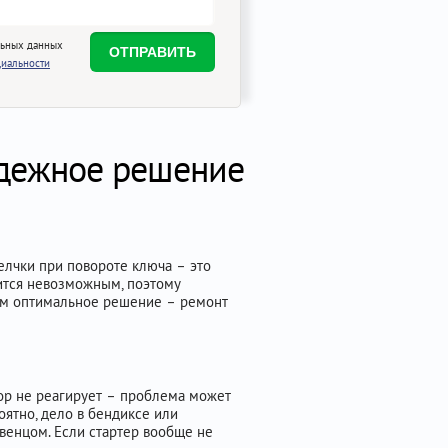
льных данных
иальности
надежное решение
щелчки при повороте ключа – это
вится невозможным, поэтому
жим оптимальное решение – ремонт
тор не реагирует – проблема может
оятно, дело в бендиксе или
венцом. Если стартер вообще не