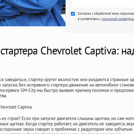
Согласен с обработкой моих персона
в соответствии с
политикой конфиденц
стартера Chevrolet Captiva: 
тся заводиться, стартер крутит вхолостую или раздаются странные 
 запуска. Без исправного стартера движение на автомобиле стано
 автосервисе GM-City мы быстро выявим причину поломки и предло
тва.
hevrolet Captiva
ть из строя? Если при запуске двигателя слышны щелчки, но сам мо
ых щетках. Когда стартер работает, но двигатель не заводится, вер
сторонние звуки говорят о проблемах с редуктором или зубчатым 