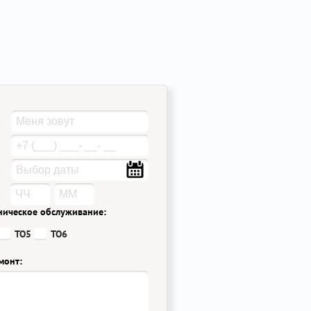
ническое обслуживание:
ТО5
ТО6
монт: