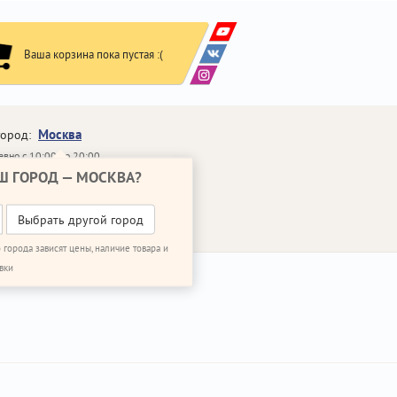
Ваша корзина пока пустая :(
Москва
город:
вно с 10:00 до 20:00
Ш ГОРОД —
МОСКВА
?
648-64-30
95)
648-64-20
95)
ВОНИТЬ МНЕ
Выбрать другой город
 города зависят цены, наличие товара и
вки