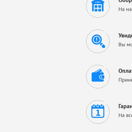
Обор
На на
Увид
Вы мо
Опла
Прини
Гара
На вс