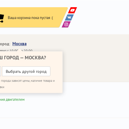
Ваша корзина пока пустая :(
Москва
город:
вно с 10:00 до 20:00
Ш ГОРОД —
МОСКВА
?
648-64-30
95)
648-64-20
95)
ВОНИТЬ МНЕ
Выбрать другой город
 города зависят цены, наличие товара и
вки
ния двигателем