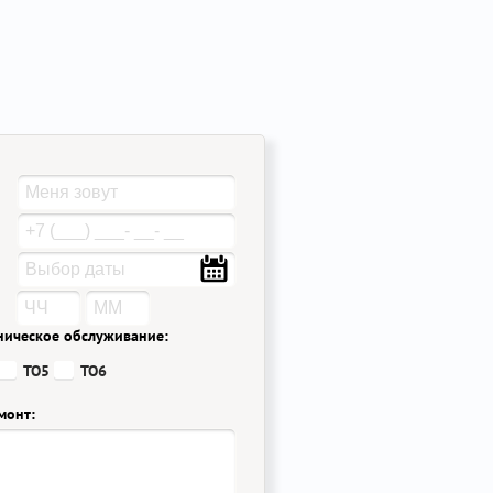
ническое обслуживание:
ТО5
ТО6
монт: