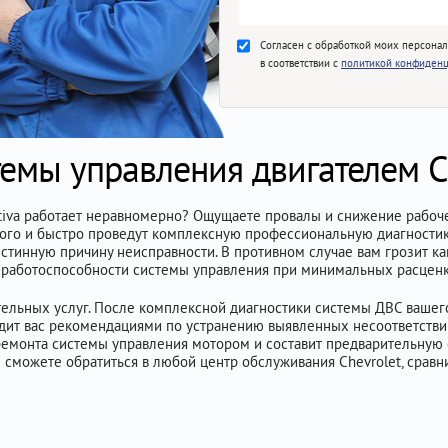
Согласен с обработкой моих персона
в соответствии с
политикой конфиденц
темы управления двигателем C
ptiva работает неравномерно? Ощущаете провалы и снижение рабо
ого и быстро проведут комплексную профессиональную диагностик
 истинную причину неисправности. В противном случае вам грозит к
 работоспособности системы управления при минимальных расценк
ельных услуг. После комплексной диагностики системы ДВС вашего 
абдит вас рекомендациями по устранению выявленных несоответстви
емонта системы управления мотором и составит предварительную 
ы сможете обратиться в любой центр обслуживания Chevrolet, срав