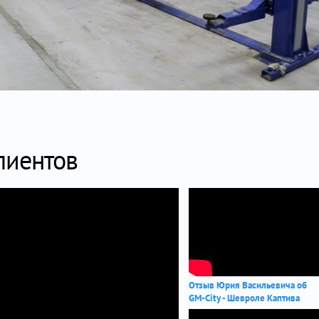
лиентов
Отзыв Юрия Васильевича об
GM-City - Шевроле Каптива