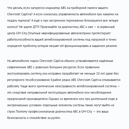
Что делать, если загорелся индикатор ABS на приборной панели вашего
Chevrolet Captiva? А если снизилась управляемость автомобиля при нажатии на
педаль тормоза? А ещё и при экстренном торможении блокируются все четыре
колеса? Не ждите ДТП! Приезжайте на диагностику АБС к нам — в сервисный
центр GM-City. Опытные квалифицированные автоэлектрики протестируют
работоспособность вашей антиблокировочной системы под нагрузкой и точно
определят проблему, которая мешает ей функционировать в заданном режиме.
На автомобилях марки Chevrolet Captiva обычно устанавливаются надёжные
современные ABS с довольно большим ресурсом. Если правильно
эксплуатировать систему, она исправно проработает не меньше 10 лет даже без
регулярного техобслуживания. Крайне редко ABS Сhevrolet Captiva отказываются
работать. Чаще всего критические неисправности антиблокировочной системы —
это следствие неправильной эксплуатации автомобиля или несоблюдения
предписаний производителя. Однако со временем или при длительной езде в
экстремальных условиях отдельные элементы системы также могут выйти из
строя. Поэтому профессиональная диагностика АБС в GM-City — это ваша
безопасность и спокойствие за рулём.