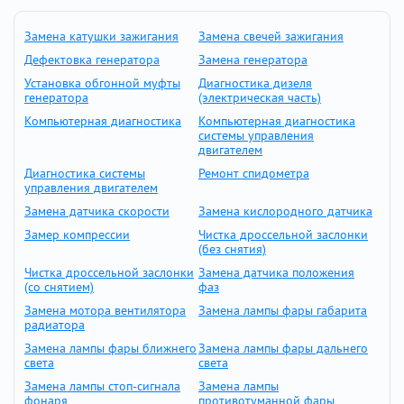
Замена катушки зажигания
Замена свечей зажигания
Дефектовка генератора
Замена генератора
Установка обгонной муфты
Диагностика дизеля
генератора
(электрическая часть)
Компьютерная диагностика
Компьютерная диагностика
системы управления
двигателем
Диагностика системы
Ремонт спидометра
управления двигателем
Замена датчика скорости
Замена кислородного датчика
Замер компрессии
Чистка дроссельной заслонки
(без снятия)
Чистка дроссельной заслонки
Замена датчика положения
(со снятием)
фаз
Замена мотора вентилятора
Замена лампы фары габарита
радиатора
Замена лампы фары ближнего
Замена лампы фары дальнего
света
света
Замена лампы стоп-сигнала
Замена лампы
фонаря
противотуманной фары