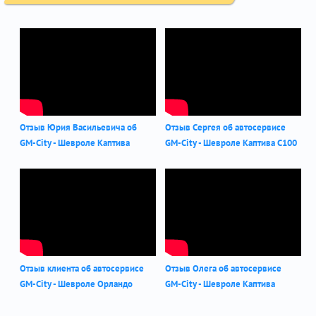
Отзыв Юрия Васильевича об
Отзыв Сергея об автосервисе
GM-City - Шевроле Каптива
GM-City - Шевроле Каптива С100
Отзыв клиента об автосервисе
Отзыв Олега об автосервисе
GM-City - Шевроле Орландо
GM-City - Шевроле Каптива