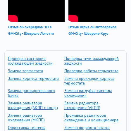
Отзыв об очередном ТО в
Отзыв Юрия об автосервисе
GM-City - Шевроле Лачетти
GM-City - Шевроле Круз
Проверка состояния
Проверка течи охлаждающей
охлаждающей жидкости
жидкости
Замена термостата
Проверка работы термостата
Замена корпуса термостата
Замена прокладки корпуса
термостата
Замена расширительного
Замена патрубка системы
бачка
охлаждения
Замена радиатора
Замена радиатора
охлаждения (АКПП с конд.)
охлаждения (АКПП)
Замена радиатора
Промывка радиаторов
охлаждения (МКПП)
охлаждения и кондиционера
Опрессовка системы
Замена водяного насоса