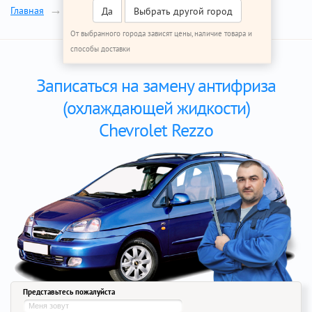
Антифриз
Главная
Ремонт Шевроле Реззо
Да
Выбрать другой город
От выбранного города зависят цены, наличие товара и
способы доставки
Записаться на замену антифриза
(охлаждающей жидкости)
Chevrolet Rezzo
Представьтесь пожалуйста