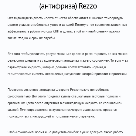
(антифриза) Rezzo
Охлаждающая жидкость Chevrolet Rezzo обеспечивает снижение температуры
целого ряда автомобильных узлов и деталей. Потому от ее состояния зависит как
эффективность работы мотора, КПП и других в той или иной степени важных
элементов, но и срок их службы.
Для того чтобы увеличить ресурс машины в целом и ремонтировать ее как можно
реже, стоит следить и за количеством антифриза, и за его состоянием. То есть – за
параметрами жидкости, которые должны соответствовать нормам, и
герметичностью системы охлаждения, нарушение которой приводит к протескам.
Проверять состояние антифриза Шевроле Реззо можно попробовать
самостоятельно. Для этого придется купить специальные тестовые полоски и
сравнить их цвета после опускания в охлаждающую жидкость со специальной
шкалой. Течи определяются визуальным осмотром, а для замены придется
познакомиться с инструкцией и потратить немало времени.
Чтобы сэкономить время и не допустить ошибок, лучше доверить такую работу