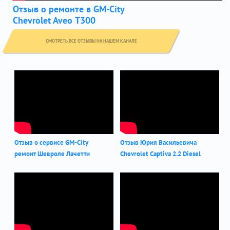
Отзыв о ремонте в GM-City
Chevrolet Aveo Т300
СМОТРЕТЬ ВСЕ ОТЗЫВЫ НА НАШЕМ КАНАЛЕ
Отзыв о сервисе GM-City
Отзыв Юрия Васильевича
ремонт Шевроле Лачетти
Chevrolet Captiva 2.2 Diesel