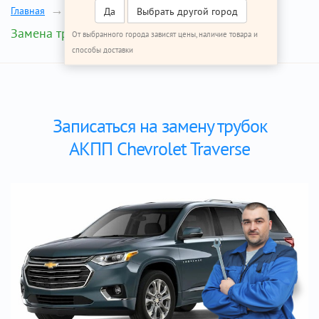
Главная
Ремонт Шевроле Траверс
Да
Выбрать другой город
Замена трубок АКПП
От выбранного города зависят цены, наличие товара и
способы доставки
Записаться на замену трубок
АКПП Chevrolet Traverse