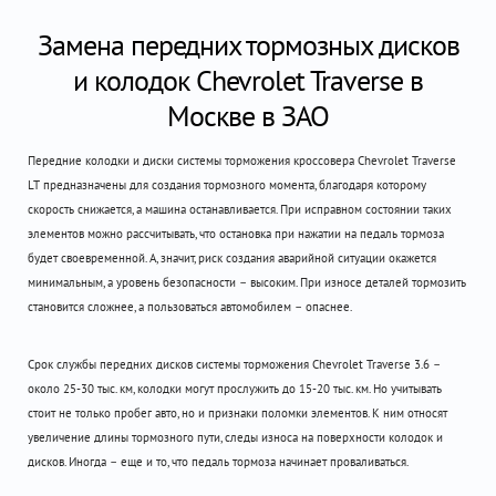
Замена передних тормозных дисков
и колодок Chevrolet Traverse в
Москве в ЗАО
Передние колодки и диски системы торможения кроссовера Chevrolet Traverse
LT предназначены для создания тормозного момента, благодаря которому
скорость снижается, а машина останавливается. При исправном состоянии таких
элементов можно рассчитывать, что остановка при нажатии на педаль тормоза
будет своевременной. А, значит, риск создания аварийной ситуации окажется
минимальным, а уровень безопасности – высоким. При износе деталей тормозить
становится сложнее, а пользоваться автомобилем – опаснее.
Срок службы передних дисков системы торможения Chevrolet Traverse 3.6 –
около 25-30 тыс. км, колодки могут прослужить до 15-20 тыс. км. Но учитывать
стоит не только пробег авто, но и признаки поломки элементов. К ним относят
увеличение длины тормозного пути, следы износа на поверхности колодок и
дисков. Иногда – еще и то, что педаль тормоза начинает проваливаться.