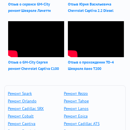
Отзыв о сервисе GM-City
Отзыв Юрия Васильевича
ремонт Шевроле Лачетти
Chevrolet Captiva 2.2 Diesel
Отзыв о GM-City Сергея
Отзыв о прохождении ТО-4
ремонт Chevrolet Captiva С100
Шевроле Авео Т200
Ремонт Spark
Ремонт Rezzo
Ремонт Orlando
Ремонт Tahoe
Ремонт Cadillac SRX
Ремонт Lanos
Ремонт Cobalt
Ремонт Epica
Ремонт Captiva
Ремонт Cadillac ATS