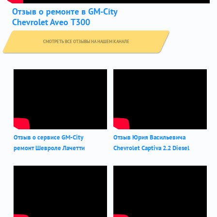
Отзыв о ремонте в GM-City
Chevrolet Aveo Т300
СМОТРЕТЬ ВСЕ ОТЗЫВЫ НА НАШЕМ КАНАЛЕ
Отзыв о сервисе GM-City
Отзыв Юрия Васильевича
ремонт Шевроле Лачетти
Chevrolet Captiva 2.2 Diesel