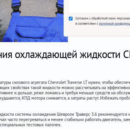
Согласен с обработкой моих персона
в соответствии с
политикой конфиденц
ния охлаждающей жидкости Che
туры силового агрегата Chevrolet Traverse LT нужен, чтобы обеспе
щих свойствах такой жидкости можно рассчитывать на эффективное 
ктивнее и дольше, реже ломаясь и требуя меньше средств на обслужи
удшаются, КПД мотора снижается, а затраты растут. Избежать проб
дкости системы охлаждения Шевроле Траверс 3.6 рекомендуется не
начал часто перегреваться и менее стабильно работать двигатель, за
специальных тестовых палочек.