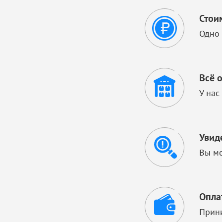
Стои
Одно 
Всё 
У нас
Увид
Вы мо
Опла
Прини