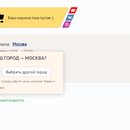
Ваша корзина пока пустая :(
Москва
город:
вно с 10:00 до 20:00
Ш ГОРОД —
МОСКВА
?
648-64-30
95)
648-64-20
95)
ВОНИТЬ МНЕ
Выбрать другой город
 города зависят цены, наличие товара и
вки
ющей жидкости