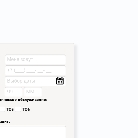
ническое обслуживание:
ТО5
ТО6
монт: