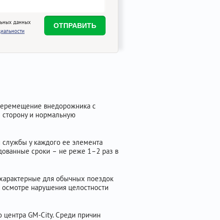
льных данных
иальности
 перемещение внедорожника с
ю сторону и нормальную
и службы у каждого ее элемента
ндованные сроки – не реже 1–2 раз в
 нехарактерные для обычных поездок
м осмотре нарушения целостности
о центра GM-City. Среди причин