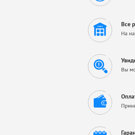
Все 
На на
Увид
Вы мо
Опла
Прини
Гара