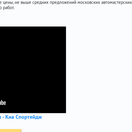
ые цены, не выше средних предложений московских автомастерски
о работ.
и - Киа Спортейдж