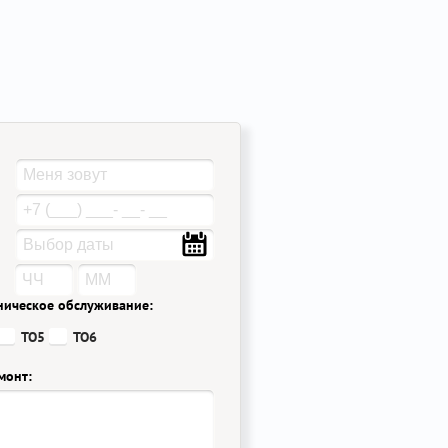
ническое обслуживание:
ТО5
ТО6
монт: