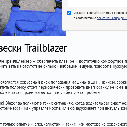
Согласен с обработкой моих персона
в соответствии с
политикой конфиденц
ески Trailblazer
оле ТрейлБлейзер – обеспечить плавное и достаточно комфортное
читывать на отсутствие сильной вибрации и шума, поворот в нужну
 появляется серьезный риск попадания машины в ДТП. Причем, срок
метить поломку, стоит периодически проводить диагностику. Рекоме
облем такая проверка выполняется без учета пробега.
TrailBlazer выполняют в таких ситуациях, когда водитель замечает
стойчивости или управляемости. Или обнаруживает при визуально
т только опытным специалистам – таким, как мастера из сервисног