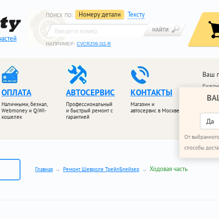
Номеру детали
Тексту
ПОИСК ПО
:
частей
НАПРИМЕР:
CVCRZ09-311-R
Ваш 
Ежедне
ОПЛАТА
АВТОСЕРВИС
КОНТАКТЫ
ВА
+7 (4
Наличными, безнал,
Профессиональный
Магазин и
+7 (4
Webmoney и QiWI-
и быстрый ремонт с
автосервис в Москве
кошелек
гарантией
ПЕРЕЗ
Да
От выбранного
способы доста
Ходовая часть
Главная
Ремонт Шевроле ТрейлБлейзер