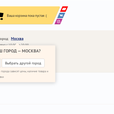
Ваша корзина пока пустая :(
Москва
город:
вно с 10:00 до 20:00
Ш ГОРОД —
МОСКВА
?
648-64-30
95)
648-64-20
95)
ВОНИТЬ МНЕ
Выбрать другой город
 города зависят цены, наличие товара и
вки