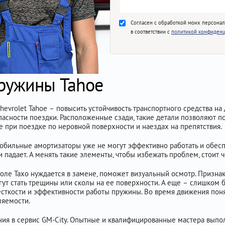
Согласен с обработкой моих персона
в соответствии с
политикой конфиденц
пружины Tahoe
vrolet Tahoe – повысить устойчивость транспортного средства на д
пасности поездки. Расположенные сзади, такие детали позволяют п
при поездке по неровной поверхности и наездах на препятствия.
обильные амортизаторы уже не могут эффективно работать и обеспе
 падает. А менять такие элементы, чтобы избежать проблем, стоит ч
роле Тахо нуждается в замене, поможет визуальный осмотр. Признак
гут стать трещины или сколы на ее поверхности. А еще – слишком 
есткости и эффективности работы пружины. Во время движения по
ляемости.
ния в сервис GM-City. Опытные и квалифицированные мастера выпо