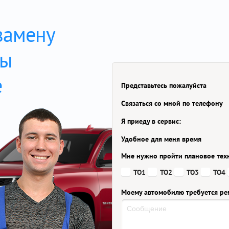
замену
ны
e
Представьтесь пожалуйста
Связаться со мной по телефону
Я приеду в сервис:
Удобное для меня время
Мне нужно пройти плановое тех
ТО1
ТО2
ТО3
ТО4
Моему автомобилю требуется ре