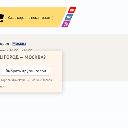
Ваша корзина пока пустая :(
Москва
город:
вно с 10:00 до 20:00
Ш ГОРОД —
МОСКВА
?
648-64-30
95)
648-64-20
95)
ВОНИТЬ МНЕ
Выбрать другой город
 города зависят цены, наличие товара и
вки