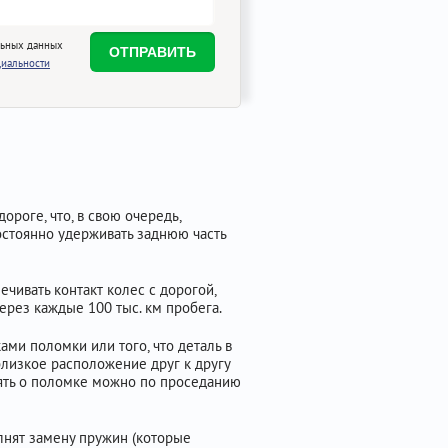
льных данных
иальности
ороге, что, в свою очередь,
остоянно удерживать заднюю часть
чивать контакт колес с дорогой,
ерез каждые 100 тыс. км пробега.
ами поломки или того, что деталь в
близкое расположение друг к другу
нять о поломке можно по проседанию
лнят замену пружин (которые