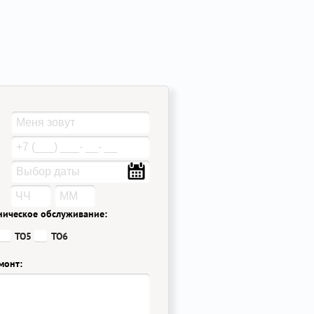
ническое обслуживание:
ТО5
ТО6
монт: