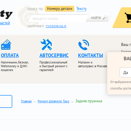
Номеру детали
Тексту
ПОИСК ПО
:
частей
НАПРИМЕР:
CVCRZ09-311-R
Ваш 
Ежедне
ОПЛАТА
АВТОСЕРВИС
КОНТАКТЫ
ВА
+7 (4
Наличными, безнал,
Профессиональный
Магазин и
+7 (4
Webmoney и QiWI-
и быстрый ремонт с
автосервис в Москве
кошелек
гарантией
ПЕРЕЗ
Да
От выбранного
способы доста
Задняя пружина
Главная
Ремонт Шевроле Тахо