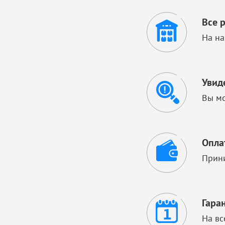
Все 
На на
Увид
Вы мо
Опла
Прини
Гара
На вс