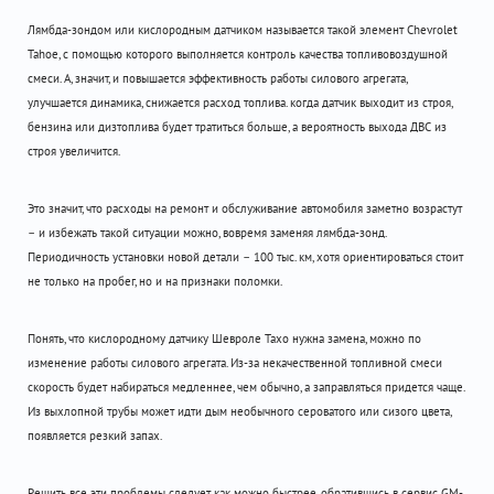
Лямбда-зондом или кислородным датчиком называется такой элемент Chevrolet
Tahoe, с помощью которого выполняется контроль качества топливовоздушной
смеси. А, значит, и повышается эффективность работы силового агрегата,
улучшается динамика, снижается расход топлива. когда датчик выходит из строя,
бензина или дизтоплива будет тратиться больше, а вероятность выхода ДВС из
строя увеличится.
Это значит, что расходы на ремонт и обслуживание автомобиля заметно возрастут
– и избежать такой ситуации можно, вовремя заменяя лямбда-зонд.
Периодичность установки новой детали – 100 тыс. км, хотя ориентироваться стоит
не только на пробег, но и на признаки поломки.
Понять, что кислородному датчику Шевроле Тахо нужна замена, можно по
изменение работы силового агрегата. Из-за некачественной топливной смеси
скорость будет набираться медленнее, чем обычно, а заправляться придется чаще.
Из выхлопной трубы может идти дым необычного сероватого или сизого цвета,
появляется резкий запах.
Решить все эти проблемы следует как можно быстрее, обратившись в сервис GM-