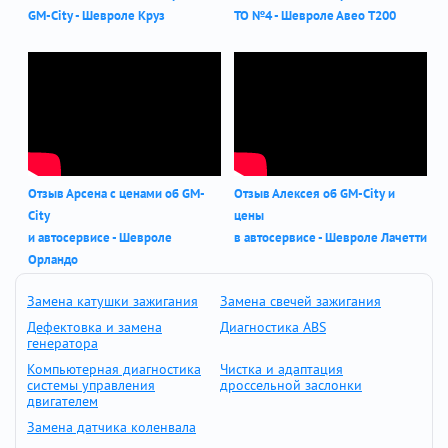
GM-City - Шевроле Круз
ТО №4 - Шевроле Авео Т200
Отзыв Арсена с ценами об GM-
Отзыв Алексея об GM-City и
City
цены
и автосервисе - Шевроле
в автосервисе - Шевроле Лачетти
Орландо
Замена катушки зажигания
Замена свечей зажигания
Дефектовка и замена
Диагностика ABS
генератора
Компьютерная диагностика
Чистка и адаптация
системы управления
дроссельной заслонки
двигателем
Замена датчика коленвала