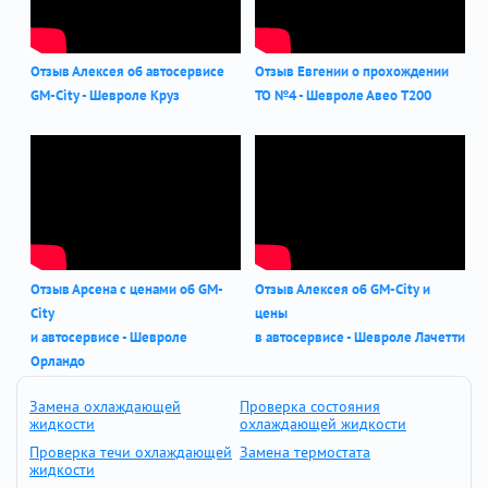
Отзыв Алексея об автосервисе
Отзыв Евгении о прохождении
GM-City - Шевроле Круз
ТО №4 - Шевроле Авео Т200
Отзыв Арсена с ценами об GM-
Отзыв Алексея об GM-City и
City
цены
и автосервисе - Шевроле
в автосервисе - Шевроле Лачетти
Орландо
Замена охлаждающей
Проверка состояния
жидкости
охлаждающей жидкости
Проверка течи охлаждающей
Замена термостата
жидкости