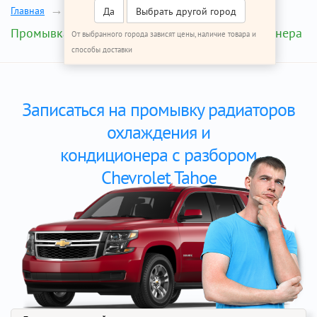
Главная
Ремонт Шевроле Тахо
Да
Выбрать другой город
Промывка радиатора охлаждения и кондиционера
От выбранного города зависят цены, наличие товара и
способы доставки
Записаться на промывку радиаторов
охлаждения и
кондиционера с разбором
Chevrolet Tahoe