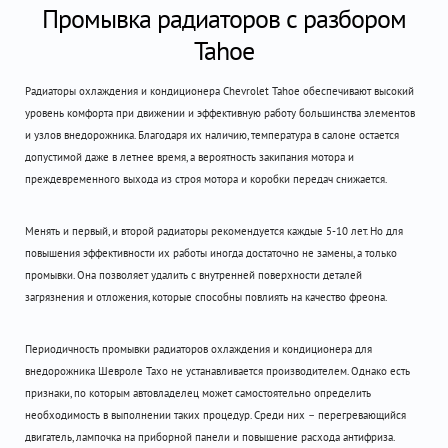
Промывка радиаторов с разбором
Tahoe
Радиаторы охлаждения и кондиционера Chevrolet Tahoe обеспечивают высокий
уровень комфорта при движении и эффективную работу большинства элементов
и узлов внедорожника. Благодаря их наличию, температура в салоне остается
допустимой даже в летнее время, а вероятность закипания мотора и
преждевременного выхода из строя мотора и коробки передач снижается.
Менять и первый, и второй радиаторы рекомендуется каждые 5-10 лет. Но для
повышения эффективности их работы иногда достаточно не замены, а только
промывки. Она позволяет удалить с внутренней поверхности деталей
загрязнения и отложения, которые способны повлиять на качество фреона.
Периодичность промывки радиаторов охлаждения и кондиционера для
внедорожника Шевроле Тахо не устанавливается производителем. Однако есть
признаки, по которым автовладелец может самостоятельно определить
необходимость в выполнении таких процедур. Среди них – перегревающийся
двигатель, лампочка на приборной панели и повышение расхода антифриза.