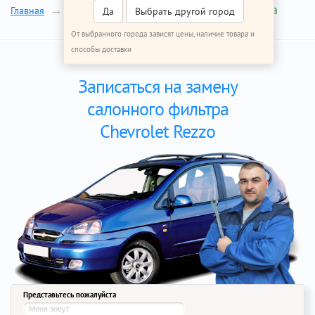
Фильтр салона
Главная
Ремонт Шевроле Реззо
Да
Выбрать другой город
От выбранного города зависят цены, наличие товара и
способы доставки
Записаться на замену
салонного фильтра
Chevrolet Rezzo
Представьтесь пожалуйста