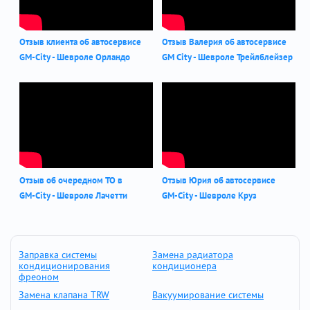
Отзыв клиента об автосервисе
Отзыв Валерия об автосервисе
GM-City - Шевроле Орландо
GM City - Шевроле Трейлблейзер
Отзыв об очередном ТО в
Отзыв Юрия об автосервисе
GM-City - Шевроле Лачетти
GM-City - Шевроле Круз
Заправка системы
Замена радиатора
кондиционирования
кондиционера
фреоном
Замена клапана TRW
Вакуумирование системы