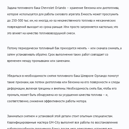
Задача топливного бака Chevrolet Orlando – хранение бензина или дизтоплива,
которое используется для работы силового агрегата. Емкость может прослужить
до 250-300 тыс. км, но иногда, из-за некачественного топлива и механических
повреждений выходит из срока раньше. Или просто загрязняется настолько, что
это влияет на качество топливовоздушной смеси.
Потому периодически топливный бак приходится менять – или сначала снимать, а
затем устанавливать обратно. Срок выполнения таких работ совпадает со
временем между промывками или заменами.
Убедиться в необходимости снятия топливного бака Шевроле Орландо помогут
такие признаки, как потеки дизтоплива или бензина на его поверхности и следы
деформации, включая трещины и вмятины. Необходимость снять бак, чтобы его
промыть, может быть обнаружена из-за ухудшения качества топлива – и,
соответственно, снижения эффективности работы мотора.
Заниматься снятием и установкой этой детали стоит опытным специалистам.
Квалифицированные мастера GM-City выполнят все работы по восстановлению
работоспособности топливного банка, после чего оперативно установят его