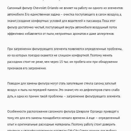
Салонный фильтр Chevrolet Orlando не влияет на работу ни одного из элементов
автомобиля. Его единственная задача – очистка поступающего в салон воздуха, а,
значит, создание комфортных условий для водителей и пассажира. Пока этот
фильтр достаточно чистый, поступающий внутрь автомобиля воздушный поток
эффективно избавляется от пыли, неприятных ароматов и даже аллергенов.
При загрязнении фильтрующего элемента появляются определенные проблемы,
из-за которых поездка окажется не слишком комфортной. Поэтому менять
расходник стоит не реже, чем через 15 тыс. км пробега или при обнаружении
признаков его загрязнения.
Поводом для замены фильтра могут стать запотевшие стекла салона, затхлый
воздух и пыль на передней панели. Это значит, что из дефлекторов стало слабо
дуть, и одна из причин такой проблемы – загрязнение фильтрующего элемента.
Особенности расположения салонного фильтра Шевроле Орландо приводят к
тому, что для его замены понадобится немало времени. А еще – определенный
опыт и оригинальные расходные материалы. Поэтому работу стоит доверить
опытным и квалифицированным мастерам GM-City. Среди причин для выбора