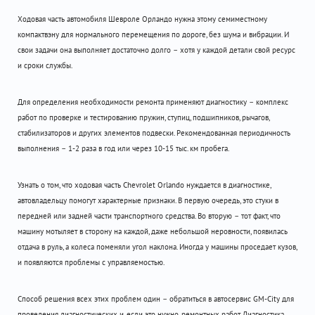
Ходовая часть автомобиля Шевроле Орландо нужна этому семиместному
компактвэну для нормального перемещения по дороге, без шума и вибрации. И
свои задачи она выполняет достаточно долго – хотя у каждой детали свой ресурс
и сроки службы.
Для определения необходимости ремонта применяют диагностику – комплекс
работ по проверке и тестированию пружин, ступиц, подшипников, рычагов,
стабилизаторов и других элементов подвески. Рекомендованная периодичность
выполнения – 1-2 раза в год или через 10-15 тыс. км пробега.
Узнать о том, что ходовая часть Chevrolet Orlando нуждается в диагностике,
автовладельцу помогут характерные признаки. В первую очередь, это стуки в
передней или задней части транспортного средства. Во вторую – тот факт, что
машину мотыляет в сторону на каждой, даже небольшой неровности, появилась
отдача в руль, а колеса поменяли угол наклона. Иногда у машины проседает кузов,
и появляются проблемы с управляемостью.
Способ решения всех этих проблем один – обратиться в автосервис GM-City для
проведения диагностических и, если это нужно, ремонтных работ. Диагностика