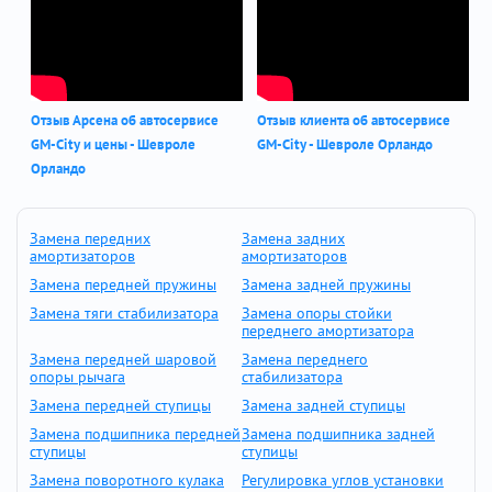
Отзыв Арсена об автосервисе
Отзыв клиента об автосервисе
GM-City и цены - Шевроле
GM-City - Шевроле Орландо
Орландо
Замена передних
Замена задних
амортизаторов
амортизаторов
Замена передней пружины
Замена задней пружины
Замена тяги стабилизатора
Замена опоры стойки
переднего амортизатора
Замена передней шаровой
Замена переднего
опоры рычага
стабилизатора
Замена передней ступицы
Замена задней ступицы
Замена подшипника передней
Замена подшипника задней
ступицы
ступицы
Замена поворотного кулака
Регулировка углов установки