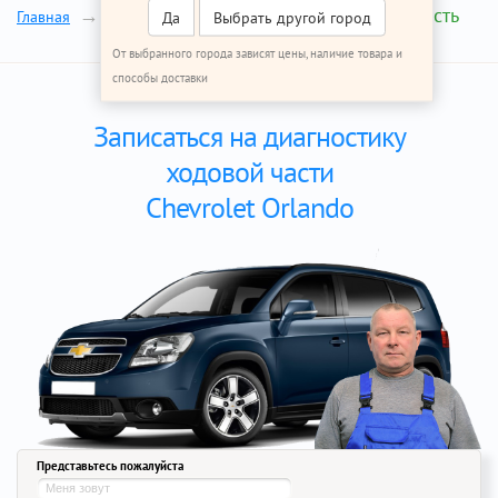
Ходовая часть
Главная
Ремонт Шевроле Орландо
Да
Выбрать другой город
От выбранного города зависят цены, наличие товара и
способы доставки
Записаться на диагностику
ходовой части
Chevrolet Orlando
Представьтесь пожалуйста