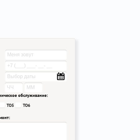
ническое обслуживание:
ТО5
ТО6
монт: