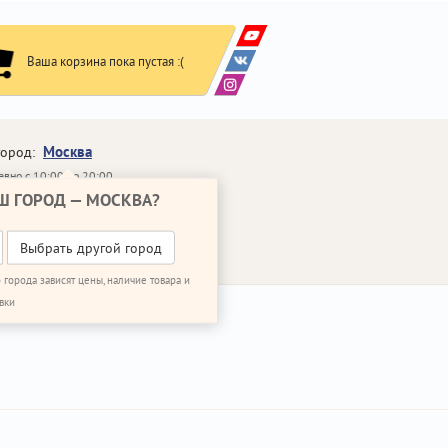
Ваша корзина пока пустая :(
Москва
город:
вно с 10:00 до 20:00
Ш ГОРОД —
МОСКВА
?
648-64-30
95)
648-64-20
95)
ВОНИТЬ МНЕ
Выбрать другой город
 города зависят цены, наличие товара и
вки