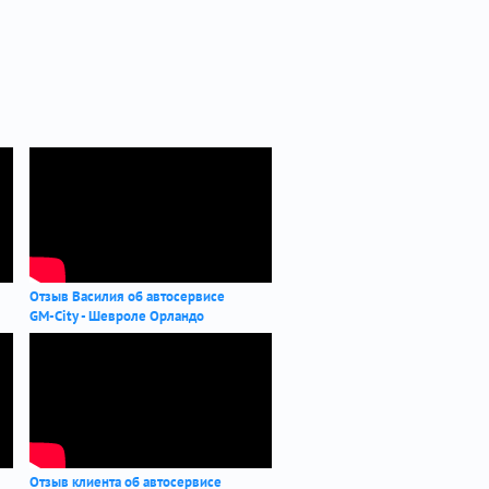
Отзыв Василия об автосервисе
GM-City - Шевроле Орландо
Отзыв клиента об автосервисе