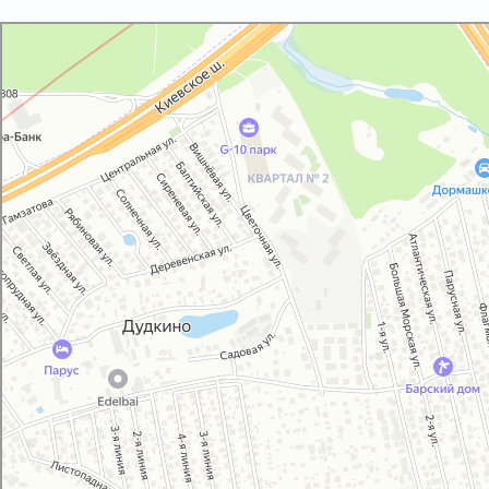
GM-City&VAG-Repair
Автосервис, автотехцентр в Москве
Магазин автозапчастей и автотоваров в Москве