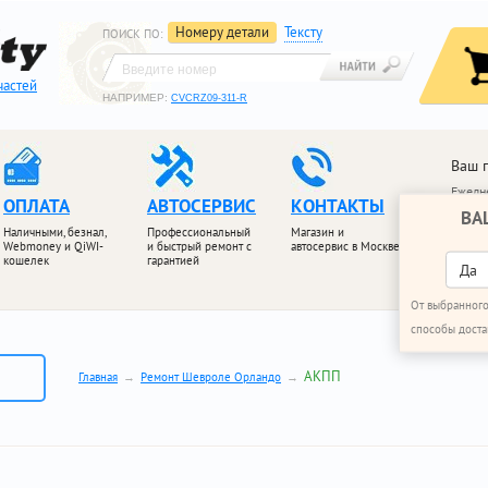
Номеру детали
Тексту
ПОИСК ПО
:
частей
НАПРИМЕР:
CVCRZ09-311-R
Ваш 
Ежедне
ОПЛАТА
АВТОСЕРВИС
КОНТАКТЫ
ВА
+7 (4
Наличными, безнал,
Профессиональный
Магазин и
+7 (4
Webmoney и QiWI-
и быстрый ремонт с
автосервис в Москве
кошелек
гарантией
ПЕРЕЗ
Да
От выбранного
способы доста
АКПП
Главная
Ремонт Шевроле Орландо