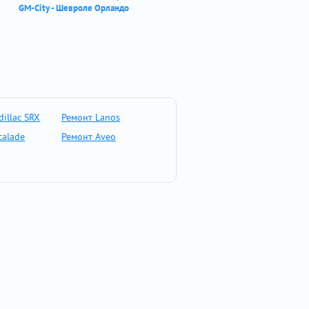
GM-City - Шевроле Орландо
illac SRX
Ремонт Lanos
calade
Ремонт Aveo