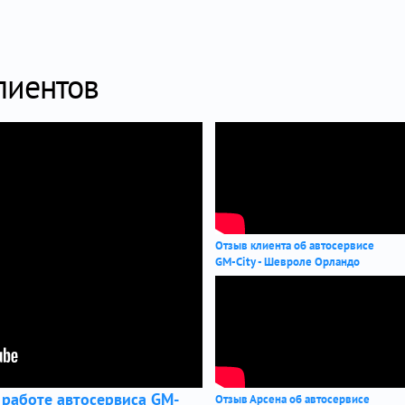
лиентов
Отзыв клиента об автосервисе
GM-City - Шевроле Орландо
 работе автосервиса GM-
Отзыв Арсена об автосервисе