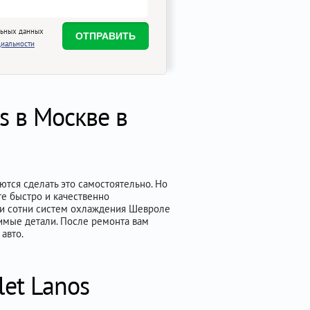
льных данных
иальности
s в Москве в
тся сделать это самостоятельно. Но
те быстро и качественно
али сотни систем охлаждения Шевроле
симые детали. После ремонта вам
авто.
et Lanos