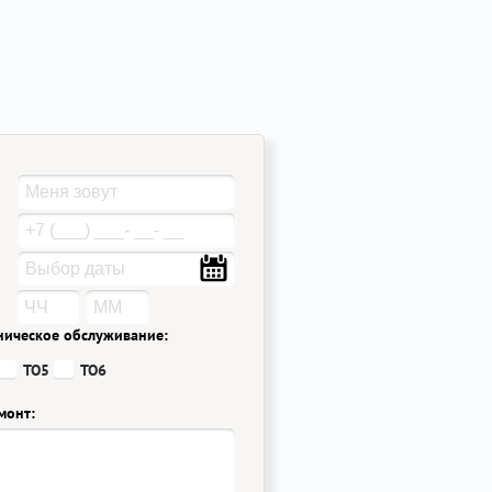
ническое обслуживание:
ТО5
ТО6
монт: