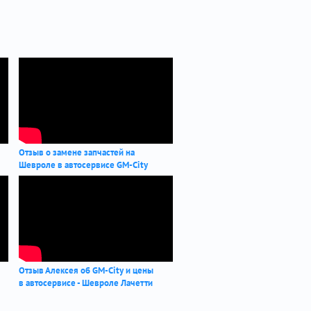
Отзыв о замене запчастей на
Шевроле в автосервисе GM-City
Отзыв Алексея об GM-City и цены
в автосервисе - Шевроле Лачетти