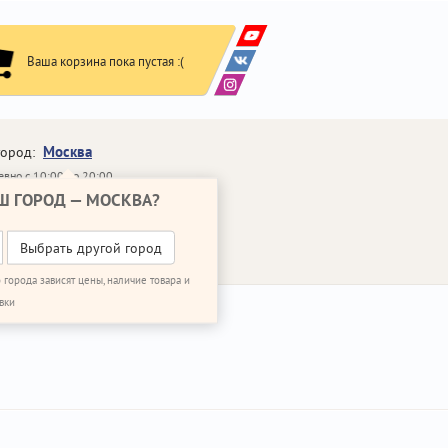
Ваша корзина пока пустая :(
Москва
город:
вно с 10:00 до 20:00
Ш ГОРОД —
МОСКВА
?
648-64-30
95)
648-64-20
95)
ВОНИТЬ МНЕ
Выбрать другой город
 города зависят цены, наличие товара и
вки