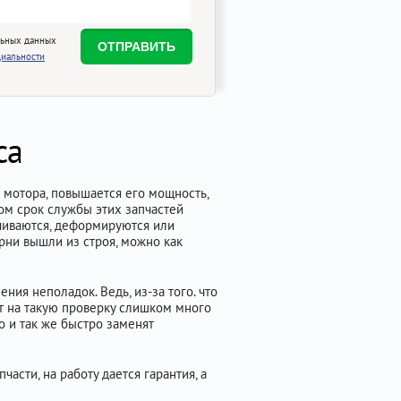
льных данных
иальности
ca
 мотора, повышается его мощность,
ом срок службы этих запчастей
ачиваются, деформируются или
рни вышли из строя, можно как
ия неполадок. Ведь, из-за того. что
т на такую проверку слишком много
о и так же быстро заменят
сти, на работу дается гарантия, а