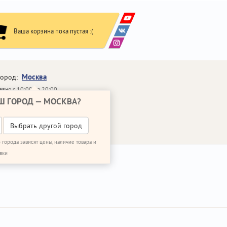
Ваша корзина пока пустая :(
Москва
город:
вно с 10:00 до 20:00
Ш ГОРОД —
МОСКВА
?
648-64-30
95)
648-64-20
95)
ВОНИТЬ МНЕ
Выбрать другой город
 города зависят цены, наличие товара и
вки