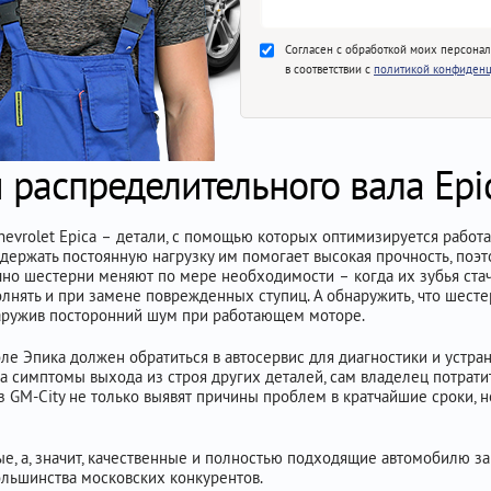
Согласен с обработкой моих персона
в соответствии с
политикой конфиденц
 распределительного вала Epi
evrolet Epica – детали, с помощью которых оптимизируется работа
держать постоянную нагрузку им помогает высокая прочность, поэт
бычно шестерни меняют по мере необходимости – когда их зубья ст
лнять и при замене поврежденных ступиц. А обнаружить, что шесте
бнаружив посторонний шум при работающем моторе.
 Эпика должен обратиться в автосервис для диагностики и устранен
 симптомы выхода из строя других деталей, сам владелец потрати
з GM-City не только выявят причины проблем в кратчайшие сроки, н
 а, значит, качественные и полностью подходящие автомобилю запча
ольшинства московских конкурентов.