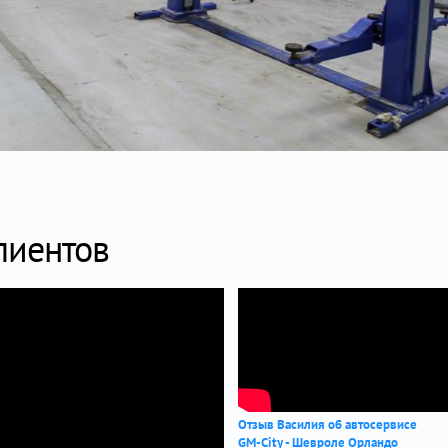
лиентов
Отзыв Василия об автосервисе
GM-City - Шевроле Орландо