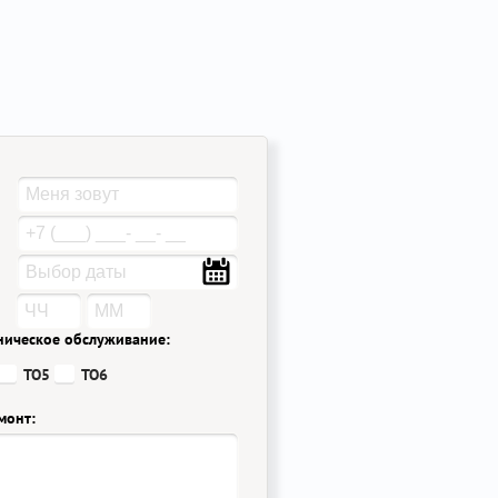
ническое обслуживание:
ТО5
ТО6
монт: