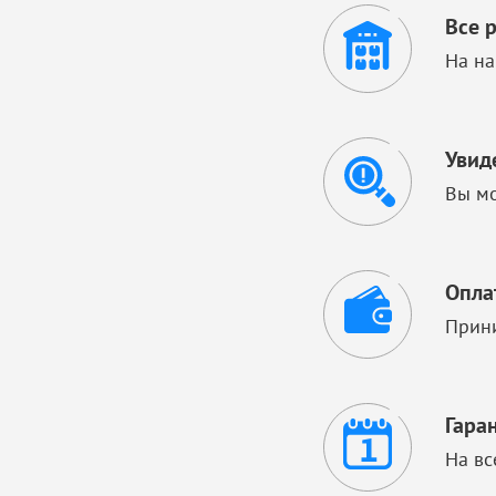
Все 
На на
Увид
Вы мо
Опла
Прини
Гара
На вс