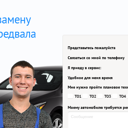
замену
редвала
Представьтесь пожалуйста
Связаться со мной по телефону
Я приеду в сервис:
Удобное для меня время
Мне нужно пройти плановое тех
ТО1
ТО2
ТО3
ТО4
Моему автомобилю требуется ре