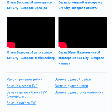
Отзыв Василия об автосервисе
Отзыв клиента об автосервисе
GM-City - Шевроле Орландо
GM-City - Шевроле Лачетти
Отзыв Валерия об автосервисе
Отзыв Юрия Васильевича об
GM-City - Шевроле Трейлблейзер
автосервисе GM-City - Шевроле
Каптива
Ремонт рулевой рейки
Замена рулевой рейки
Замена масла в ГУР
Замена рулевой тяги
Замена шланга бачка ГУР
Замена рулевого наконечника
(отводящего)
Замена насоса ГУР