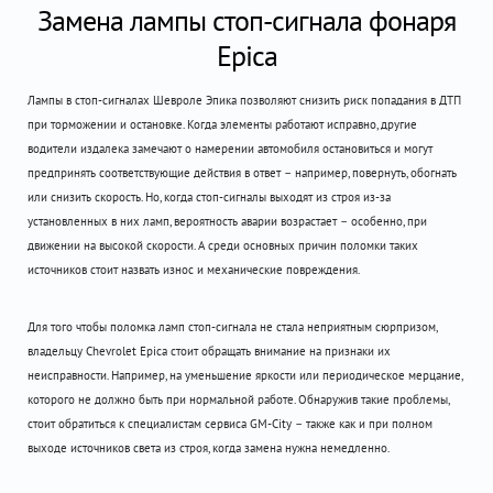
Замена лампы стоп-сигнала фонаря
Epica
Лампы в стоп-сигналах Шевроле Эпика позволяют снизить риск попадания в ДТП
при торможении и остановке. Когда элементы работают исправно, другие
водители издалека замечают о намерении автомобиля остановиться и могут
предпринять соответствующие действия в ответ – например, повернуть, обогнать
или снизить скорость. Но, когда стоп-сигналы выходят из строя из-за
установленных в них ламп, вероятность аварии возрастает – особенно, при
движении на высокой скорости. А среди основных причин поломки таких
источников стоит назвать износ и механические повреждения.
Для того чтобы поломка ламп стоп-сигнала не стала неприятным сюрпризом,
владельцу Chevrolet Epica стоит обращать внимание на признаки их
неисправности. Например, на уменьшение яркости или периодическое мерцание,
которого не должно быть при нормальной работе. Обнаружив такие проблемы,
стоит обратиться к специалистам сервиса GM-City – также как и при полном
выходе источников света из строя, когда замена нужна немедленно.