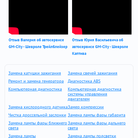
Отзыв Валерия об автосервисе
Отзыв Юрия Васильевича об
GM-City - Шевроле Трейлблейзер
автосервисе GM-City - Шевроле
Каптива
Замена катушки зажигания
Замена свечей зажигания
Ремонт и замена генератора
Диагностика ABS
Компьютерная диагностика
Компьютерная диагностика
системы управления
двигателем
Замена кислородного датчика
Замер компрессии
Чистка дроссельной заслонки
Замена лампы фары габарита
Замена лампы фары ближнего
Замена лампы фары дальнего
света
света
Замена лампы
Замена лампы подсветки