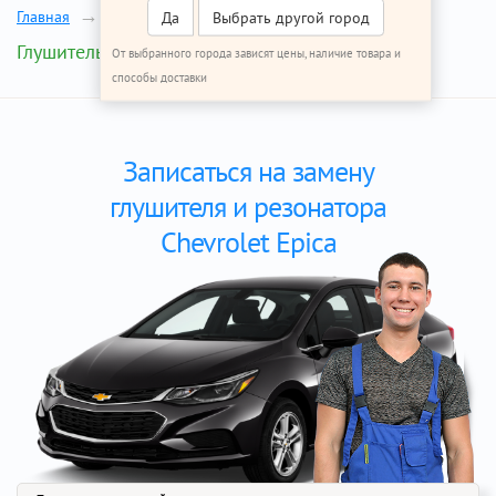
Главная
Ремонт Шевроле Эпика
Да
Выбрать другой город
Глушитель и резонатор
От выбранного города зависят цены, наличие товара и
способы доставки
Записаться на замену
глушителя и резонатора
Chevrolet Epica