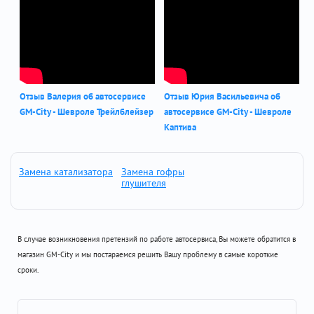
Отзыв Валерия об автосервисе
Отзыв Юрия Васильевича об
GM-City - Шевроле Трейлблейзер
автосервисе GM-City - Шевроле
Каптива
Замена катализатора
Замена гофры
глушителя
В случае возникновения претензий по работе автосервиса, Вы можете обратится в
магазин GM-City и мы постараемся решить Вашу проблему в самые короткие
сроки.