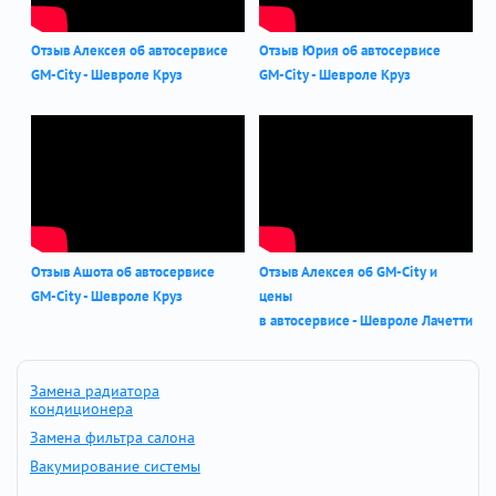
Отзыв Алексея об автосервисе
Отзыв Юрия об автосервисе
GM-City - Шевроле Круз
GM-City - Шевроле Круз
Отзыв Ашота об автосервисе
Отзыв Алексея об GM-City и
GM-City - Шевроле Круз
цены
в автосервисе - Шевроле Лачетти
Замена радиатора
кондиционера
Замена фильтра салона
Вакумирование системы