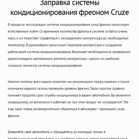
Заправка системы
кондиционирования фреоном Cruze
В процессе эксплуатации системы кондиционирования уход фреона происходит
естественным путём. Со временем количества фреона в системе остаётся очень
мало, и он перестает справляться с охлаждением компрессора до необходимых
температур. В дальнейшем происходит перегрев компрессора и ухудшение
работы всей системы кондиционирования. Возникает необходимость проведения
дорогостоящего капитального ремонта компрессора - одного из наиболее
сложного элемента системы кондиционирования.
Именно поэтому всем нашим клиентам мы рекомендуем перед началом и после
окончания жаркого сезона проверять уровень фреона. Такое простое правило
поможет продлить срок службы кондиционера в вашем автомобиле. Вы включили
кондиционер, он включился и работает, но при этом воздух не охлаждается? Это
еще один повод незамедлительно обратиться в автосервис - произошел уход
фреона.
Доверяйте свой автомобиль и обращайтесь за помощью только в
профессиональный автосервис и к мастерам, которые имеют многолетний опыт