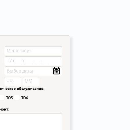
ническое обслуживание:
ТО5
ТО6
монт: