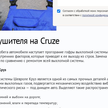
Согласен с обработкой моих персона
в соответствии с
политикой конфиденц
ушителя на Cruze
робега автомобиля наступает прогорание гофры выхлопной системы.
тренних факторов, которые приводят к ее выходу из строя. Замен
 по сравнению с ремонтом всей выхлопной системы.
Круз
 системы Шевроле Круз является одной из самых прочных деталей 
ми выхлопных газов, подвергается механическому воздействию вибр
атического риска — под днищем авто. Выделяют такие распростра
амней и выбоин на дороге;
нений, влаги и перепада температур;