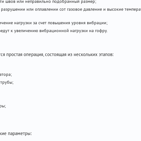
ти швов или неправильно подобранный размер;
 разрушении или оплавлении сот газовое давление и высокие темпера
ичение нагрузки за счет повышения уровня вибрации;
ведут к увеличению вибрационной нагрузки на гофру.
я простая операция, состоящая из нескольких этапов:
атора;
 трубы;
ры;
кие параметры: