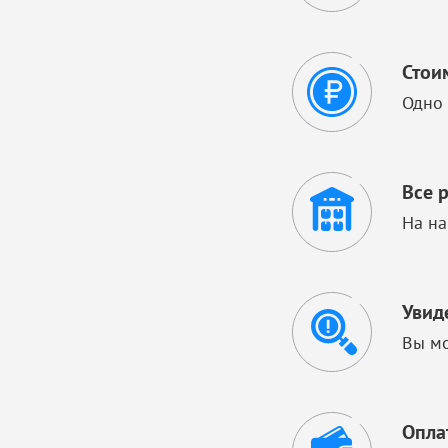
Стои
Одно 
Все 
На на
Увид
Вы мо
Опла