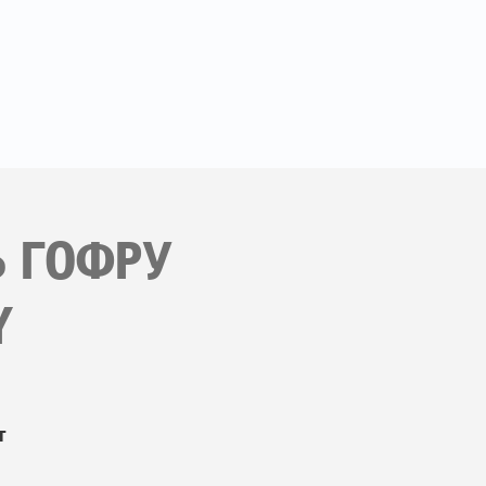
Ь ГОФРУ
Y
т