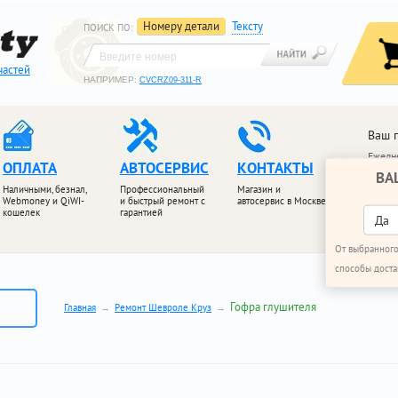
Номеру детали
Тексту
ПОИСК ПО
:
частей
НАПРИМЕР:
CVCRZ09-311-R
Ваш 
Ежедне
ОПЛАТА
АВТОСЕРВИС
КОНТАКТЫ
ВА
+7 (4
Наличными, безнал,
Профессиональный
Магазин и
+7 (4
Webmoney и QiWI-
и быстрый ремонт с
автосервис в Москве
кошелек
гарантией
ПЕРЕЗ
Да
От выбранного
способы доста
Гофра глушителя
Главная
Ремонт Шевроле Круз