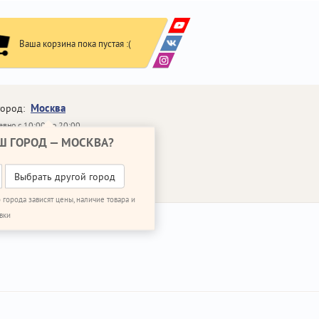
Ваша корзина пока пустая :(
Москва
город:
вно с 10:00 до 20:00
Ш ГОРОД —
МОСКВА
?
648-64-30
95)
648-64-20
95)
ВОНИТЬ МНЕ
Выбрать другой город
 города зависят цены, наличие товара и
вки