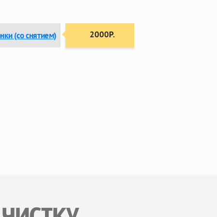
2000Р.
нки (со снятием)