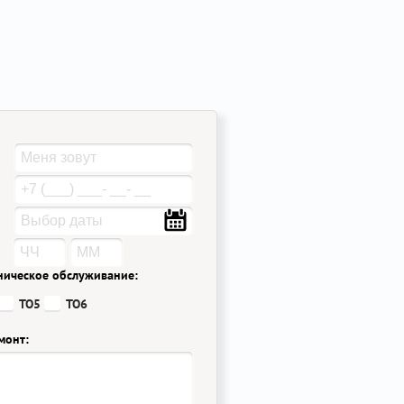
ническое обслуживание:
ТО5
ТО6
монт: