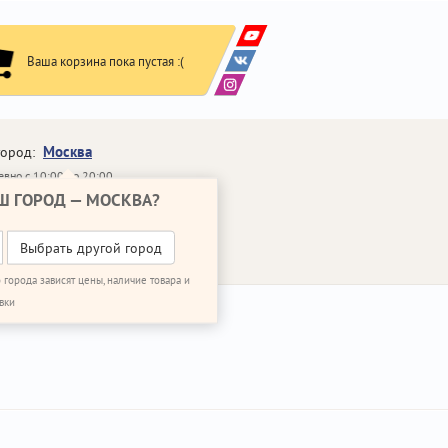
Ваша корзина пока пустая :(
Москва
город:
вно с 10:00 до 20:00
Ш ГОРОД —
МОСКВА
?
648-64-30
95)
648-64-20
95)
ВОНИТЬ МНЕ
Выбрать другой город
 города зависят цены, наличие товара и
вки