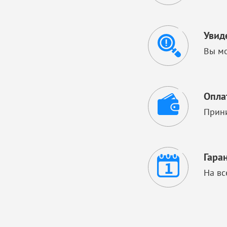
Увид
Вы мо
Опла
Прини
Гара
На вс