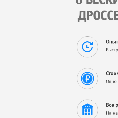
6 ВЕСК
ДРОССЕ
Опыт
Быстр
Стои
Одно 
Все 
На на