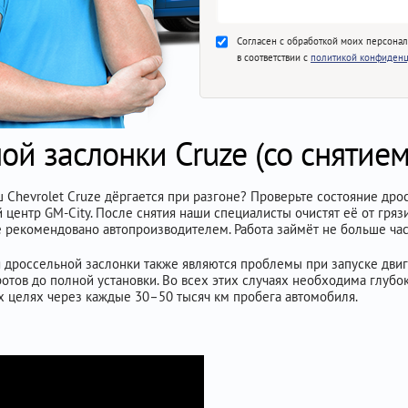
Согласен с обработкой моих персона
в соответствии с
политикой конфиденц
ой заслонки Cruze (со снятием
 Chevrolet Cruze дёргается при разгоне? Проверьте состояние дро
 центр GM-City. После снятия наши специалисты очистят её от гря
е рекомендовано автопроизводителем. Работа займёт не больше час
 дроссельной заслонки также являются проблемы при запуске двига
тов до полной установки. Во всех этих случаях необходима глубока
х целях через каждые 30–50 тысяч км пробега автомобиля.