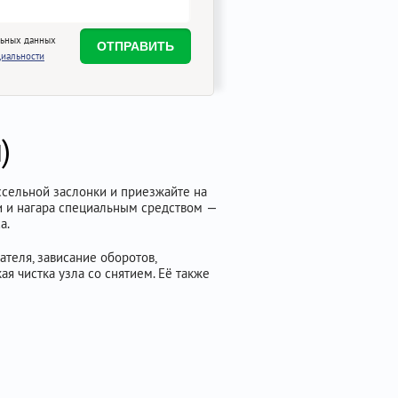
льных данных
иальности
)
ссельной заслонки и приезжайте на
зи и нагара специальным средством —
а.
теля, зависание оборотов,
я чистка узла со снятием. Её также