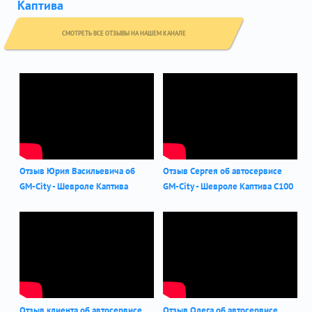
Каптива
СМОТРЕТЬ ВСЕ ОТЗЫВЫ НА НАШЕМ КАНАЛЕ
Отзыв Юрия Васильевича об
Отзыв Сергея об автосервисе
GM-City - Шевроле Каптива
GM-City - Шевроле Каптива С100
Отзыв клиента об автосервисе
Отзыв Олега об автосервисе