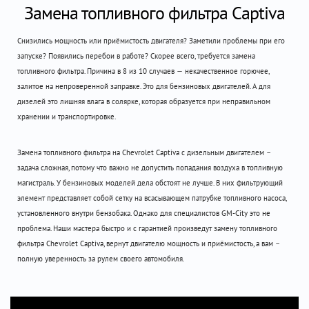
Замена топливного фильтра Captiva
Снизились мощность или приёмистость двигателя? Заметили проблемы при его
запуске? Появились перебои в работе? Скорее всего, требуется замена
топливного фильтра. Причина в 8 из 10 случаев — некачественное горючее,
залитое на непроверенной заправке. Это для бензиновых двигателей. А для
дизелей это лишняя влага в солярке, которая образуется при неправильном
хранении и транспортировке.
Замена топливного фильтра на Chevrolet Captiva с дизельным двигателем –
задача сложная, потому что важно не допустить попадания воздуха в топливную
магистраль. У бензиновых моделей дела обстоят не лучше. В них фильтрующий
элемент представляет собой сетку на всасывающем патрубке топливного насоса,
установленного внутри бензобака. Однако для специалистов GM-City это не
проблема. Наши мастера быстро и с гарантией произведут замену топливного
фильтра Chevrolet Captiva, вернут двигателю мощность и приёмистость, а вам –
полную уверенность за рулем своего автомобиля.