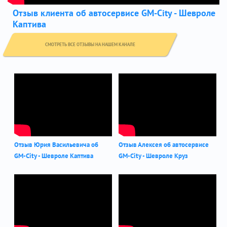
Отзыв клиента об автосервисе GM-City - Шевроле
Каптива
СМОТРЕТЬ ВСЕ ОТЗЫВЫ НА НАШЕМ КАНАЛЕ
Отзыв Юрия Васильевича об
Отзыв Алексея об автосервисе
GM-City - Шевроле Каптива
GM-City - Шевроле Круз