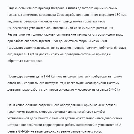
Надежность цепного привода Шевроле Каптива делает его одним из самых
надежных элементов кроссовера. Срок службы цепи достигает в среднем 150 тыс.
км, хотя встречаются и исключения – привод может порваться из-за
износившейся успокоительной пластины или из-за сильного растяжения.
Результатом же поломки становится появление из-под капота рокочущего звука
при работе силового агрегата. Шум доносится со стороны механизма
газораспределения, позволяя легко диагностировать причину проблемы. Услышав
его, владелец Captiva должен сразу же проверить состояние привода и
обратиться в автосервис.
Процедура замены цепи ГРМ Каптива не самая простая и требующая не только
опыта, но и специального инструмента, и нескольких часов времени. Поэтому
доверить такую работу стоит профессионалам – мастерам из сервиса GM-City.
Опыт, использование современного оборудования и оригинальных деталей
гарантируют высокую скорость ремонта и длительный срок службы
установленной цепи. Вместе с заменой детали может выполняться диагностика
мотора и ходовой части, корректировка работы натяжителей и успокоителей. А
цены в GM-City не выше средних на рынке авторемонтных услуг.