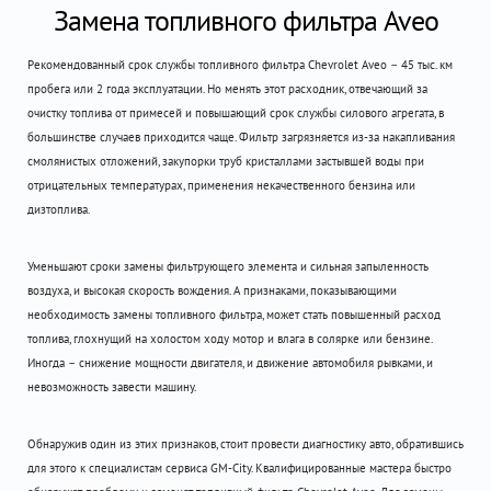
Замена топливного фильтра Aveo
Рекомендованный срок службы топливного фильтра Chevrolet Aveo – 45 тыс. км
пробега или 2 года эксплуатации. Но менять этот расходник, отвечающий за
очистку топлива от примесей и повышающий срок службы силового агрегата, в
большинстве случаев приходится чаще. Фильтр загрязняется из-за накапливания
смолянистых отложений, закупорки труб кристаллами застывшей воды при
отрицательных температурах, применения некачественного бензина или
дизтоплива.
Уменьшают сроки замены фильтрующего элемента и сильная запыленность
воздуха, и высокая скорость вождения. А признаками, показывающими
необходимость замены топливного фильтра, может стать повышенный расход
топлива, глохнущий на холостом ходу мотор и влага в солярке или бензине.
Иногда – снижение мощности двигателя, и движение автомобиля рывками, и
невозможность завести машину.
Обнаружив один из этих признаков, стоит провести диагностику авто, обратившись
для этого к специалистам сервиса GM-City. Квалифицированные мастера быстро