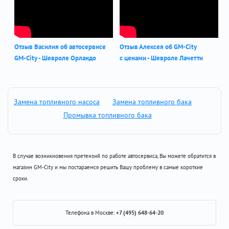
Отзыв Василия об автосервисе
Отзыв Алексея об GM-City
GM-City - Шевроле Орландо
с ценами - Шевроле Лачетти
Замена топливного насоса
Замена топливного бака
Промывка топливного бака
В случае возникновения претензий по работе автосервиса, Вы можете обратится в
магазин GM-City и мы постараемся решить Вашу проблему в самые короткие
сроки.
Телефона в Москве:
+7 (495) 648-64-20