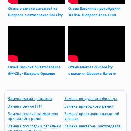
Отзыв о замене запчастей на
Отзыв Евгении о прохождении
Шевроле в автосервисе GM-City
ТО №4 - Шевроле Авео Т200
Отзыв Василия об автосервисе
Отзыв Алексея об GM-City
GM-City - Шевроле Орландо
с ценами - Шевроле Лачетти
Замена масла двигателя
Замена воздушного фильтра
Замена ремня ГРМ
Замена приводного ремня
Замена ролика натяжителя
Замена прокладки клапанной
приводного ремня
крышки
Замена прокладки передней
Замена шестерни распредвала
крышки двигателя