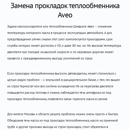
Замена прокладок теплообменника
Aveo
Задача маслоохладителя или теплообменника Шевроле Авео – снижение
температуры моторного масла в процессе эксплуатации автомобиля. А для
предотвращения утечек смазки этот узел комплектуется прокладками, срок
службы которых может достигать и 50, и даже 80 тыс. км. Но высокая температура
двигателя при поездке на высокой скорости и по неровным дорогам может
привести к преждевременному выходу уплотнений из строя.
Если прокладки теплообменника высохли, автовладелец может столкнуться с
целым рядом проблем – с эмульсией в расширительном бачке, с тем, что вышел
из строя термостат или вся система охлаждения. Из-за перегрева двигателя
повышается расход топлива и смазки, наблюдается течь антифриза из-под
прокладок теплообменника, появляется запах горелого масла в салоне.
Для жителя Москвы и области решить проблему можно очень просто и быстро.
Обнаружив течь масла из-под прокладок теплообменника, масло на приемной
трубе и другие признаки выхода из строя прокладок, стоит обратиться в