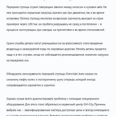
Передняя ступица служит связующим звеном между колесом и кузовом авто. На
нее приходится серьезная нагрузка, причем, как при движении, так и во время
остановки. Потому ступица, несмотря на высокую прочность, выходит из строя
примерно через 100 тыс. км пробега, разрушаясь не сразу, а постепенно – в
процессе эксплуатации, при наездах на препятствия и во время столкновений.
Сроки службы детали могут уменьшаться из-за агрессивного стиля вождения
владельца и неаккуратной езды по неровным дорогам. Менять деталь придется
чаще и в тех случаях, когда не соблюдается рекомендованное значение нагрузки
на переднюю ось.
Обнаружить неисправности передней ступицы Chevrolet Aveo можно по
сильному люфту колес и постороннему шуму спереди, который иногда
сопровождается скрежетом и скрипом.
Однако лучше всего диагностировать проблему с помощью специального
оборудования. Для этого стоит обратиться в сервисный центр GM-City. Причины
выбрать нас – квалифицированные мастера, доступные цены и всегда имеющиеся
на складе оригинальные запчасти. Вовремя диагностировав проблему и заменив