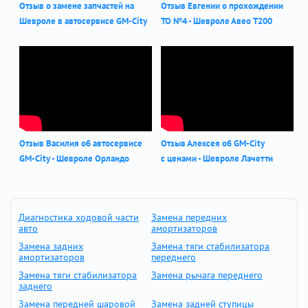
Отзыв о замене запчастей на
Отзыв Евгении о прохождении
Шевроле в автосервисе GM-City
ТО №4 - Шевроле Авео Т200
Отзыв Василия об автосервисе
Отзыв Алексея об GM-City
GM-City - Шевроле Орландо
с ценами - Шевроле Лачетти
Диагностика ходовой части
Замена передних
авто
амортизаторов
Замена задних
Замена тяги стабилизатора
амортизаторов
переднего
Замена тяги стабилизатора
Замена рычага переднего
заднего
Замена передней шаровой
Замена задней ступицы