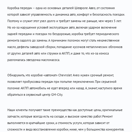
Коробка передач – одна из основных деталей Шевроле Авео, от состояния
которой зависят управляемость и динамика авто, комфорт и безопасность поездки.
Поэтому и служит этот узел долго и требует замены не раньше, чем через 5 лет.
Но из-за нарушения условий эксплуатации авто, включая ударное включение
задней передачи и поездки по бездорожью, коробка требует периодического
ремонта задолго до замены. А причинами поломок могут стать некачественное
масло, дефекты заводской сборки, попадание кусочков металлических обломков
от других деталей авто или стружки в АКПП, и даже то, что из-за износа
разломалась звездочка маслонасоса.
Обнаружить, что коробке-«автомат» Chevrolet Aveo нужен срочный ремонт,
позволяет пробуксовка передач при попытке переключения. При серьезной
поломке АКПП автомобиль не едет вперед или назад. А, значит, наступило время
обратиться в сервисный центр GM-City.
Наши клиенты получают такие преимущества как доступные цены, оригинальные
запчасти, которые всегда есть на складе, и высокое качество работ. Ремонт
выполняется в кратчайшие сроки, а стоимость услуги, которая зависит от
сложности и вида восстановления коробки, ниже, чем у большинства конкурентов.