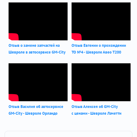
Отзыв о замене запчастей на
Отзыв Евгении о прохождении
Шевроле в автосервисе GM-City
ТО №4 - Шевроле Авео Т200
Отзыв Василия об автосервисе
Отзыв Алексея об GM-City
GM-City - Шевроле Орландо
с ценами - Шевроле Лачетти